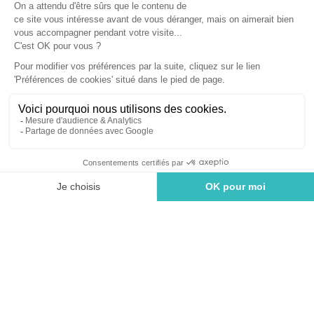
dans les Vosges
Bussang, Vosges
Ouvert à l'année
Arrivée - Départ
Hébergement
Voyageurs
Rechercher un hébergement
Bienvenue au Domaine de Champé,
camping 5
étoiles dans les Vosges
, dans la commune de
Bussang au cœur du parc naturel régional des Ballons
des Vosges. Nous vous accueillons dans notre
établissement situé au cœur de la vallée des lacs pour