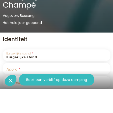
Champé
Vogezen, Bussang
Het hele jaar geopend
Identiteit
Burgerlijke stand
Naam
Boek een verblijf op deze camping
Voornaam
E-mail adres
Telefoon